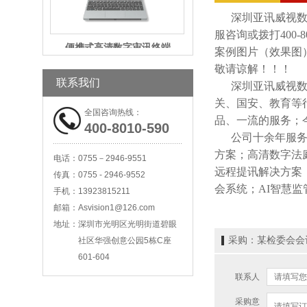
深圳亚讯威视
服咨询或拨打400-8
便携式高清数字审讯终端
案例图片（效果图
敬请谅解！！！
联系我们
深圳亚讯威视
关、国安、教育等
全国咨询热线：
品、一流的服务；
400-8010-590
公司十余年服
科技法庭高清庭审主机
方案；高清数字法
电话：
0755－2946-9551
远程提讯解决方案
传真：
0755 - 2946-9552
会系统；AI智慧
手机：
13923815211
邮箱：
Asvision1@126.com
地址：
深圳市光明区光明街道碧眼
采购：某检委会会
社区华强创意公园5栋C座
601-604
互联网直播主机
联系人
采购意