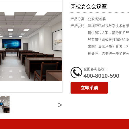
某检委会会议室
产品分类：
公安/纪检委
产品说明：
深圳亚讯威视数字技术有
提供解决方案，部分图片
线客服咨询或拨打400-801
果图）展示均作为参考，
糊处理，需要进一步了解
不便敬请谅解！！！ 深圳
主核心技术、丰富的产品
全国咨询热线：
针对公安、检察院、法院
400-8010-590
整体数字法庭解决方案；“
立即采购
支持”的经营理念；诚信为
的服务；今后我们愿与我
>
于政法系统。