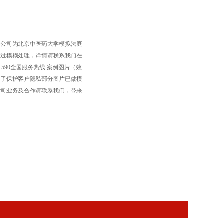
限公司为北京中医药大学模拟法庭
经过模糊处理，详情请联系我们在
0-590全国服务热线 案例图片（效
为了保护客户隐私部分图片已做模
公司业务及合作请联系我们，带来
亚讯威视数字技术有限公司拥有自
解决方案可持续研发能力，形成了
、纪委、海关、国安、教育等行业
以质量与服务赢得您对亚讯威视的
本，为用户提供一流的产品、一流
们的新老客户携手发展，持续服务