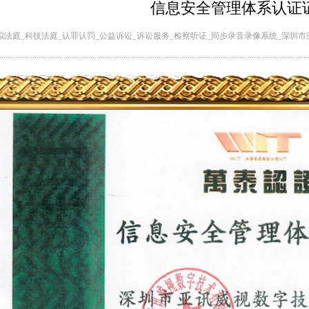
信息安全管理体系认证
拟法庭_科技法庭_认罪认罚_公益诉讼_诉讼服务_检察听证_同步录音录像系统_深圳