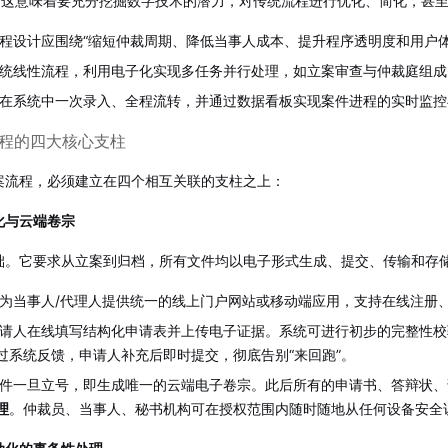
这意味着要充分挖掘数字技术的潜力，对传统流程进行优化、简化，甚至
程设计应围绕“缩短仲裁周期、降低当事人成本、提升程序透明度和用户体
统线性流程，利用电子化实现多任务并行处理，如立案审查与仲裁庭组成
在系统中一次录入、全程流转，并通过数据看板实现案件进程的实时监控
流程的四大核心支柱
案流程，必须建立在四个相互关联的支柱之上：
化与云端卷宗
础。它要求从立案到归档，所有文件均以电子形式生成、提交、传输和存
为当事人/代理人提供统一的线上门户网站或移动端应用，支持在线注册
请人在线填写结构化申请表并上传电子证据。系统可进行初步的完整性校
过系统反馈，申请人补充后即时提交，彻底告别“来回跑”。
件一旦立号，即生成唯一的云端电子卷宗。此后所有的申请书、答辩状、
理
。仲裁员、当事人、秘书机构可在授权范围内随时随地从任何设备安全访