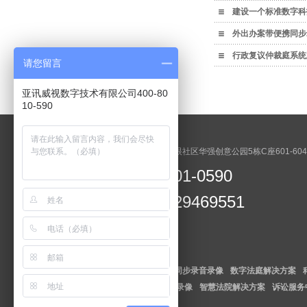
建设一个标准数字科
外出办案带便携同步
行政复议仲裁庭系统
请您留言
亚讯威视数字技术有限公司400-80
10-590
业务邮箱：Asvision1@126.com
总部地址：深圳市光明区光明街道碧眼社区华强创意公园5栋C座601-604
400-801-0590
全国服务热线：
0755-29469551
全国售后热线：
主营产品：
数字审委会解决方案
同步录音录像
数字法庭解决方案
数字检委会解决方案
便携式同步路录像
智慧法院解决方案
诉讼服务