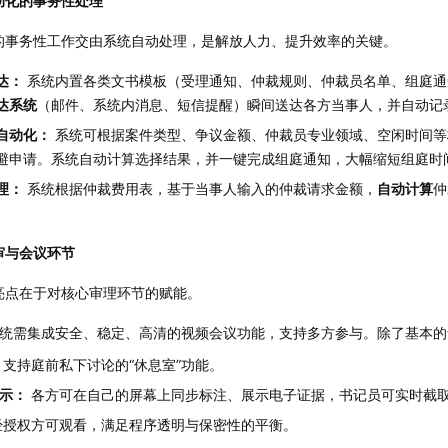
动化的事务性处理
的事务性工作交由系统自动处理，是解放人力、提升效率的关键。
达：
系统内置各类文书模板（受理通知、仲裁规则、仲裁员名单、组庭通
达系统
（邮件、系统内消息、短信提醒）瞬间送达各方当事人，并自动记录
自动化：
系统可根据案件类型、争议金额、仲裁员专业领域、空闲时间等
避申请。系统自动计算选择结果，并一键完成组庭通知，大幅缩短组庭时
理：
系统根据仲裁费用表，基于当事人输入的仲裁请求金额，
自动计算
仲
。
审与会议环节
亮点在于对核心审理环节的赋能。
统需集成安全、稳定、高清的视频会议功能，支持多方参与。除了基本的
支持庭前私下讨论的“休息室”功能。
示：
各方可在自己的屏幕上同步标注、展示电子证据，书记员可实时截
授权方可观看，满足程序透明与保密性的平衡。