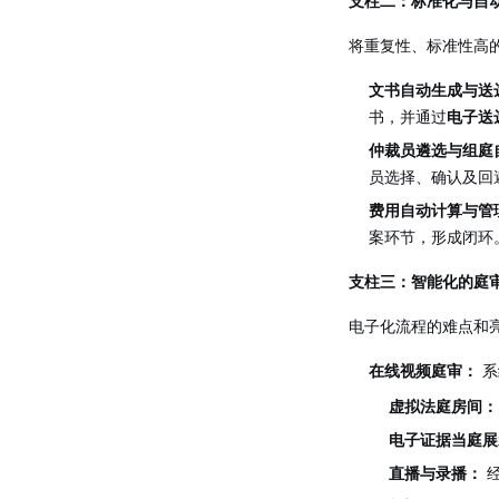
支柱二：标准化与自
将重复性、标准性高
文书自动生成与送
书，并通过
电子送
仲裁员遴选与组庭
员选择、确认及回
费用自动计算与管
案环节，形成闭环
支柱三：智能化的庭
电子化流程的难点和
在线视频庭审：
系
虚拟法庭房间：
电子证据当庭展
直播与录播：
经