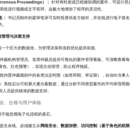
onous Proceedings）：
针对有时差或日程难协调的案件，可设计异
录系统进行视频或文字答辩。这极大地增加了程序的灵活性。
名：
书记员制作的庭审笔录可实时投屏供各方核对，并在线进行电子签名
力。
程管理与决策支持
成一个巨大的数据池，为管理决策和流程优化提供依据。
仲裁机构管理员、首席仲裁员提供可视化的案件管理看板。可清晰查看每
黄色、红色预警），实现主动管理，防止程序拖延。
统内置仲裁规则中的各类法定时限（如答辩期、举证期），自动向当事人
：
系统后台可积累大量办案数据，通过分析不同类型案件的平均审理周期
训人员提供精准的数据支持。
安全、合规与用户体验
绝不能忽视电子化流程的基石。
是生命线。必须建立从
网络安全、数据加密、访问控制（基于角色的权限