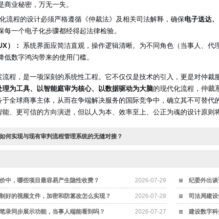
是商业秘密，万无一失。
化流程的设计必须严格遵循《仲裁法》及相关司法解释，确保
电子送达、
保每一个电子化步骤都经得起法律检验。
UX）：
系统界面应简洁直观，操作逻辑清晰。为不同角色（当事人、代
降低数字鸿沟带来的使用门槛。
案流程，是一项深刻的系统性工程。它不仅仅是技术的引入，更是对仲裁
处理为工具、以智能庭审为核心、以数据驱动为大脑
的现代化流程，
仲裁
务于全球商事主体，从而在争端解决服务的国际竞争中，确立其不可替代
智能、更可信的方向演进，但以人为本、效率至上、公正为魂的设计原则
如何实现与现有审判流程管理系统的无缝对接？
价中，哪些项目最容易产生隐性收费？
2026-07-29
纪委外出谈
制好的视频文件，加密和防篡改怎么实现？
2026-07-28
司法局建设
笔录同步展示功能，当事人端能看到吗？
2026-07-27
建设数字科